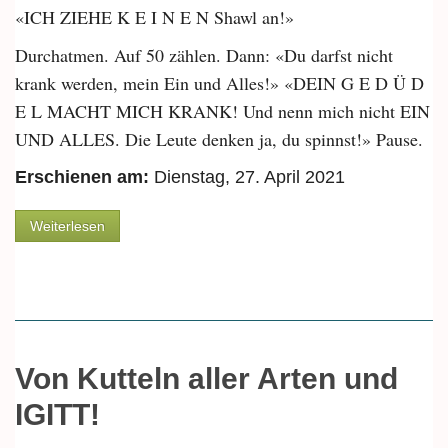
«ICH ZIEHE K E I N E N Shawl an!»
Durchatmen. Auf 50 zählen. Dann: «Du darfst nicht
krank werden, mein Ein und Alles!» «DEIN G E D Ü D
E L MACHT MICH KRANK! Und nenn mich nicht EIN
UND ALLES. Die Leute denken ja, du spinnst!» Pause.
Erschienen am:
Dienstag, 27. April 2021
über Vom Los der Glugge und einem teuren Shawl
Weiterlesen
Von Kutteln aller Arten und
IGITT!