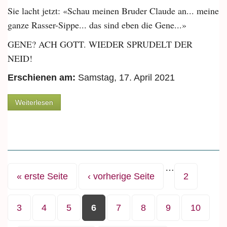
Sie lacht jetzt: «Schau meinen Bruder Claude an... meine
ganze Rasser-Sippe... das sind eben die Gene...»
GENE? ACH GOTT. WIEDER SPRUDELT DER
NEID!
Erschienen am:
Samstag, 17. April 2021
über Caroline Rasser: «Ich setze meine Träume
Weiterlesen
um»
…
Seiten
« erste Seite
‹ vorherige Seite
2
3
4
5
6
7
8
9
10