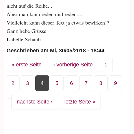
nicht auf die Reihe...
Aber man kann reden und reden....
Vielleicht kann dieser Text ja etwas bewirken!?
Ganz liebe Grüsse
Isabelle Schaub
Geschrieben am
Mi, 30/05/2018 - 18:44
Seiten
« erste Seite
‹ vorherige Seite
1
2
3
4
5
6
7
8
9
…
nächste Seite ›
letzte Seite »