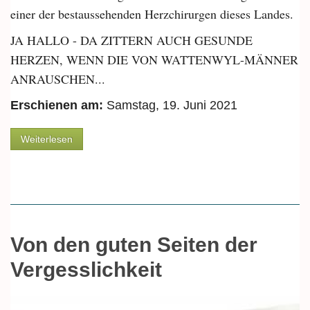
einer der bestaussehenden Herzchirurgen dieses Landes.
JA HALLO - DA ZITTERN AUCH GESUNDE
HERZEN, WENN DIE VON WATTENWYL-MÄNNER
ANRAUSCHEN...
Erschienen am:
Samstag, 19. Juni 2021
über Dani von Wattenwyl: «Sie waren sich einig: Es
Weiterlesen
hätte ruhig ein bisschen mehr Sex sein dürfen.»
Von den guten Seiten der
Vergesslichkeit