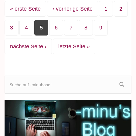
Seiten
« erste Seite
‹ vorherige Seite
1
2
…
3
4
5
6
7
8
9
nächste Seite ›
letzte Seite »
Suchformular