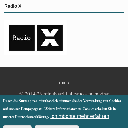
Radio X
minu
© 2014-23 minubasel |
alleguo
- managing
communications | Basel
Durch die Nutzung von minubasel.ch stimmen Sie der Verwendung von Cookies
auf unserer Hompepage zu. Weitere Informationen zu Cookies erhalten Sie in
Impressum
Cookie Datenschutzerklärung
Ich möchte mehr erfahren
unserer Datenschutzerklärung.
Suche